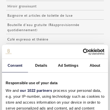
Miroir grossissant
Baignoire et articles de toilette de luxe
Bouteille d’eau gratuite (Réapprovisionnée
quotidiennement)
Café expresso et théière
Café et thé gratuits (Réapprovisionné quotidiennement)
Terrasse privée avec mobilier de jardin
Consent
Details
Ad Settings
About
Piscine privée de 28 m2
Service en chambre (Avec supplément)
Responsible use of your data
Service de ménage quotidien
We and
our 1022 partners
process your personal data,
Balance
e.g. your IP-number, using technology such as cookies to
store and access information on your device in order to
Chambres non-fumeur
serve personalized ads and content, ad and content