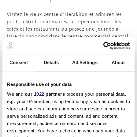
Visitez le vieux centre d’Héraklion et admirez les
petits bistrots centenaires, les épiceries fines, les
cafés et les restaurants ou passez une journée à
faire du shopping dans le centre commercial central.
Faites un tour au palais minoen et au musée
archéologique de Knossos pour admirer la
civilisation minoenne qui a établi la démocratie et
Consent
Details
Ad Settings
About
la culture en Europe il y a des milliers d’années.
Promenez-vous le long du pittoresque port vénitien
d’Héraklion ou faites une mini-excursion d’une
Responsible use of your data
journée à Réthymnon pour explorer l’une des villes
We and
our 1022 partners
process your personal data,
les plus colorées de Crète. Spinalonga, l’île
e.g. your IP-number, using technology such as cookies to
médiévale de la baie de Mirabello à l’est de la
store and access information on your device in order to
Crète, est un site classé au patrimoine mondial de
serve personalized ads and content, ad and content
l’UNESCO qui mérite d’être visité. Elounda et Agios
measurement, audience research and services
Nikolaos, les charmantes escapades crétoises de la
development. You have a choice in who uses your data
région de Lasithi, sont accessibles en voiture. Les