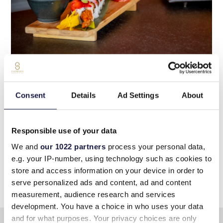
Consent
Details
Ad Settings
About
“
Responsible use of your data
At Lyttos Mare, you are free to indulge at
We and
our 1022 partners
process your personal data,
your own pace
e.g. your IP-number, using technology such as cookies to
”
store and access information on your device in order to
serve personalized ads and content, ad and content
measurement, audience research and services
development. You have a choice in who uses your data
and for what purposes. Your privacy choices are only