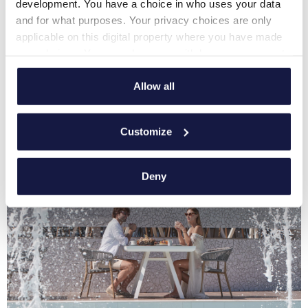
development. You have a choice in who uses your data
and for what purposes. Your privacy choices are only
applicable on this digital property where you have made
your choices. You can change or withdraw your consent
any time from the Cookie Declaration or by clicking on
the Privacy trigger icon.
Allow all
If you allow, we would also like to:
Unterkunft
Customize
Collect information about your geographical
Mehr sehen
location which can be accurate to within several
meters
Deny
Identify your device by actively scanning it for
specific characteristics (fingerprinting)
Find out more about how your personal data is processed
and set your preferences in the
details section
.
We use cookies to personalise content and ads, to
provide social media features and to analyse our traffic.
We also share information about your use of our site with