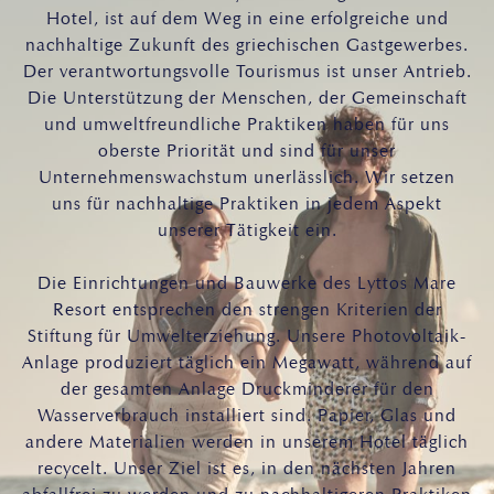
Hotel, ist auf dem Weg in eine erfolgreiche und
nachhaltige Zukunft des griechischen Gastgewerbes.
Der verantwortungsvolle Tourismus ist unser Antrieb.
Die Unterstützung der Menschen, der Gemeinschaft
und umweltfreundliche Praktiken haben für uns
oberste Priorität und sind für unser
Unternehmenswachstum unerlässlich. Wir setzen
uns für nachhaltige Praktiken in jedem Aspekt
unserer Tätigkeit ein.
Die Einrichtungen und Bauwerke des Lyttos Mare
Resort entsprechen den strengen Kriterien der
Stiftung für Umwelterziehung. Unsere Photovoltaik-
Anlage produziert täglich ein Megawatt, während auf
der gesamten Anlage Druckminderer für den
Wasserverbrauch installiert sind. Papier, Glas und
andere Materialien werden in unserem Hotel täglich
recycelt. Unser Ziel ist es, in den nächsten Jahren