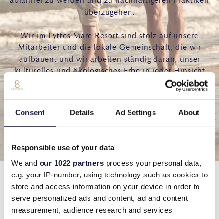
abfallfrei zu werden und zu nachhaltigeren Praktiken
überzugehen.
Wir im Lyttos Mare Resort sind stolz auf unsere
Mitarbeiter und die lokale Gemeinschaft, die wir
aufbauen, und wir arbeiten ständig daran, unser
kulturelles und ökologisches Erbe in jeder Hinsicht
zu erhalten.
Consent
Details
Ad Settings
About
Responsible use of your data
We and
our 1022 partners
process your personal data,
e.g. your IP-number, using technology such as cookies to
store and access information on your device in order to
serve personalized ads and content, ad and content
measurement, audience research and services