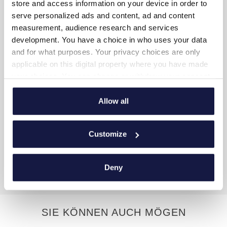
store and access information on your device in order to
serve personalized ads and content, ad and content
SUITE-LAYOUT
measurement, audience research and services
development. You have a choice in who uses your data
and for what purposes. Your privacy choices are only
36m²
applicable on this digital property where you have made
2 oder 3 Erwachsene
your choices. You can change or withdraw your consent
any time from the Cookie Declaration or by clicking on
Ein Schlafzimmer mit Doppelbett
the Privacy trigger icon.
Allow all
Badezimmer mit Dusche
If you allow, we would also like to:
Separates Wohnzimmer mit einem großen Schlafsofa
Customize
Collect information about your geographical
location which can be accurate to within several
Eigener Balkon mit Sitzecke
meters
Deny
Pool- oder Meerblick
Identify your device by actively scanning it for
specific characteristics (fingerprinting)
Find out more about how your personal data is processed
SIE KÖNNEN AUCH MÖGEN
and set your preferences in the
details section
.